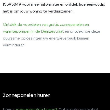
15595349 voor meer informatie en ontdek hoe eenvoudig
het is om jouw woning te verduurzamen!
Ontdek de voordelen van
gratis
zonnepanelen
en
warmtepompen
in
de
Deinzestraat
en ontdek hoe deze
duurzame oplossingen uw energieverbruik kunnen
verminderen.
Zonnepanelen huren
Liever
zonnepanelen huren?
Dat is ook een optie!