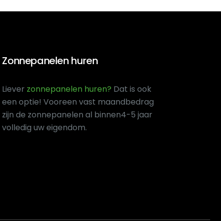
Zonnepanelen huren
Liever
zonnepanelen huren?
Dat is ook
een optie! Voor
een vast maandbedrag
zijn de zonnepanelen al binnen
4-5 jaar
volledig uw eigendom.