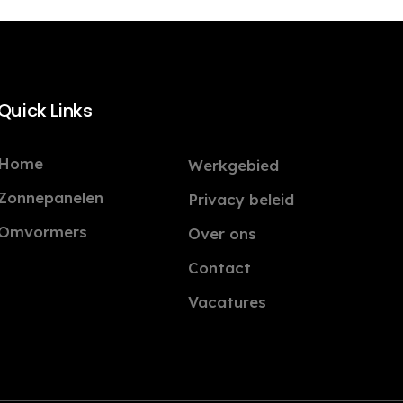
Quick Links
Home
Werkgebied
Zonnepanelen
Privacy beleid
Omvormers
Over ons
Contact
Vacatures