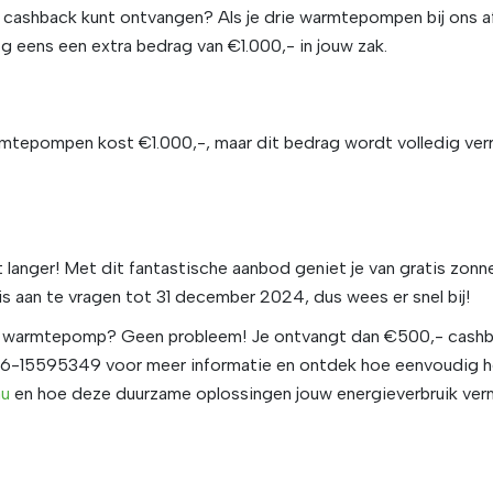
e cashback kunt ontvangen? Als je drie warmtepompen bij ons af
g eens een extra bedrag van €1.000,- in jouw zak.
rmtepompen kost €1.000,-, maar dit bedrag wordt volledig verr
 langer! Met dit fantastische aanbod geniet je van gratis zon
s aan te vragen tot 31 december 2024, dus wees er snel bij!
n de warmtepomp? Geen probleem! Je ontvangt dan €500,- ca
 06-15595349 voor meer informatie en ontdek hoe eenvoudig 
au
en hoe deze duurzame oplossingen jouw energieverbruik ver