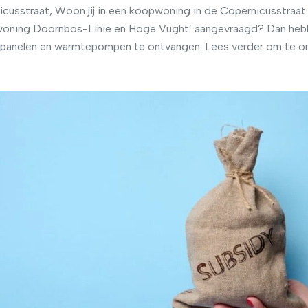
usstraat, Woon jij in een koopwoning in de Copernicusstraat
woning Doornbos-Linie en Hoge Vught’ aangevraagd? Dan hebben
nepanelen en warmtepompen te ontvangen. Lees verder om te o