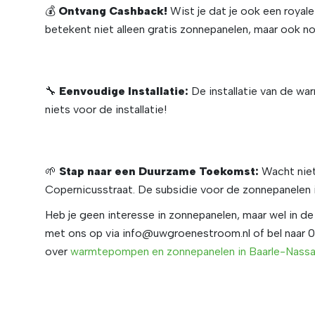
💰
Ontvang Cashback!
Wist je dat je ook een royal
betekent niet alleen gratis zonnepanelen, maar ook no
🔧
Eenvoudige Installatie:
De installatie van de wa
niets voor de installatie!
🌱
Stap naar een Duurzame Toekomst:
Wacht niet
Copernicusstraat. De subsidie voor de zonnepanelen i
Heb je geen interesse in zonnepanelen, maar wel i
met ons op via
info@uwgroenestroom.nl
of bel naar
over
warmtepompen
en
zonnepanelen
in
Baarle
-Nass