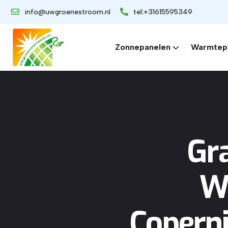
info@uwgroenestroom.nl
tel:+31615595349
Zonnepanelen
Warmtep
Gr
W
Coperni