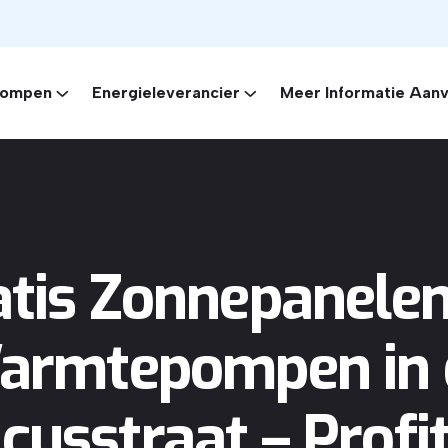
ompen
Energieleverancier
Meer Informatie Aan
atis Zonnepanelen
armtepompen in 
cusstraat – Profi