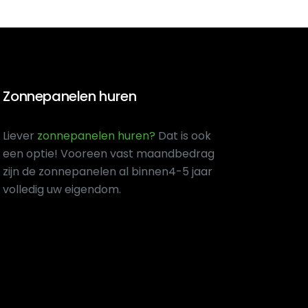
Zonnepanelen huren
Liever
zonnepanelen huren?
Dat is ook
een optie! Voor
een vast maandbedrag
zijn de zonnepanelen al binnen
4-5 jaar
volledig uw eigendom.