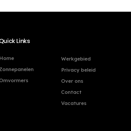
Quick Links
Home
Werkgebied
Zonnepanelen
Privacy beleid
Omvormers
Over ons
Contact
Vacatures