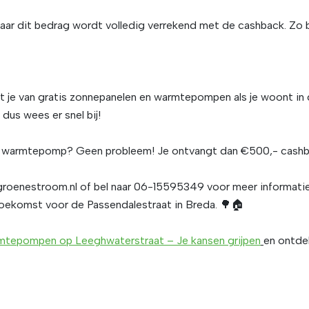
r dit bedrag wordt volledig verrekend met de cashback. Zo beta
t je van gratis zonnepanelen en warmtepompen als je woont in
dus wees er snel bij!
n de warmtepomp? Geen probleem! Je ontvangt dan €500,- cas
roenestroom.nl
of bel naar 06-15595349 voor meer informati
ekomst voor de Passendalestraat in Breda. ️🌳🏠
mtepompen
op
Leeghwaterstraat
– Je
kansen
grijpen
en ontde