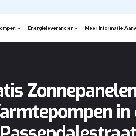
ompen
Energieleverancier
Meer Informatie Aan
atis Zonnepanelen
armtepompen in 
Passendalestraa