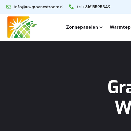
info@uwgroenestroom.nl
tel:+31615595349
Zonnepanelen
Warmtep
Gr
W