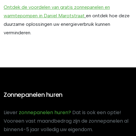
Ontdek de voordelen van
gratis
zonnepanelen
en
warmtepompen
in
Daniel
Marotstraat
en ontdek hoe deze
duurzame oplossingen uw energieverbruik kunnen
verminderen.
Zonnepanelen huren
Liever
zonnepanelen huren?
Dat is ook een optie!
Voor
een vast maandbedrag zijn de zonnepanelen al
binnen
4-5 jaar volledig uw eigendom.