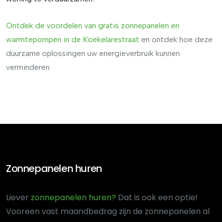
Ontdek de voordelen van
gratis
zonnepanelen
en
warmtepompen
in
de
Koekelarestraat
en ontdek hoe deze
duurzame oplossingen uw energieverbruik kunnen
verminderen.
Zonnepanelen huren
Liever
zonnepanelen huren?
Dat is ook een optie!
Voor
een vast maandbedrag zijn de zonnepanelen al