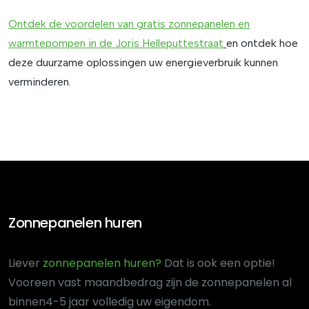
Ontdek de voordelen van
gratis
zonnepanelen
en
warmtepompen
in
de
Joris
Helleputtestraat
en ontdek hoe
deze duurzame oplossingen uw energieverbruik kunnen
verminderen.
Zonnepanelen huren
Liever
zonnepanelen huren?
Dat is ook een optie!
Voor
een vast maandbedrag zijn de zonnepanelen al
binnen
4-5 jaar volledig uw eigendom.