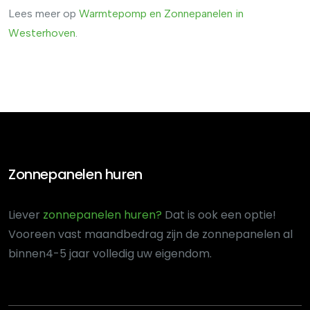
Lees meer op
Warmtepomp
en
Zonnepanelen
in
Westerhoven
.
Zonnepanelen huren
Liever
zonnepanelen huren?
Dat is ook een optie!
Voor
een vast maandbedrag zijn de zonnepanelen al
binnen
4-5 jaar volledig uw eigendom.