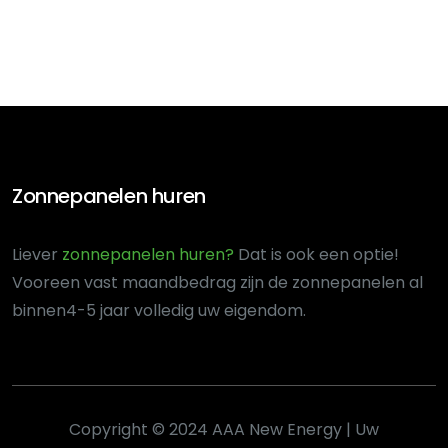
Zonnepanelen huren
Liever
zonnepanelen huren?
Dat is ook een optie!
Voor
een vast maandbedrag zijn de zonnepanelen al
binnen
4-5 jaar volledig uw eigendom.
Copyright © 2024 AAA New Energy | Uw