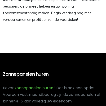
besparen, de planeet helpen en uw woning
toekomstbestendig maken. Begin vandaag nog met
verduurzamen en profiteer van de voordelen!
Zonnepanelen huren
Liever
zonnepanelen huren?
Dat is ook een optie!
Voor
een vast maandbedrag zijn de zonnepanelen al
binnen
4-5 jaar volledig uw eigendom.