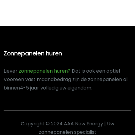
Zonnepanelen huren
Liever
zonnepanelen huren?
Dat is ook een optie!
Voor
een vast maandbedrag zijn de zonnepanelen al
binnen
4-5 jaar volledig uw eigendom.
Copyright © 2024 AAA New Energy | Uw
zonnepanelen specialist