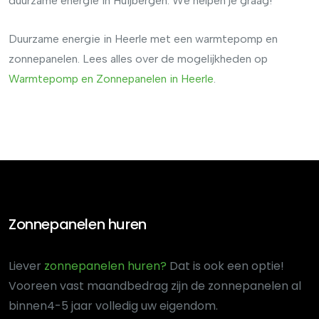
duurzame energie in Huijbergen. We helpen je graag!
Duurzame energie in Heerle met een warmtepomp en
zonnepanelen. Lees alles over de mogelijkheden op
Warmtepomp
en
Zonnepanelen
in
Heerle
.
Zonnepanelen huren
Liever
zonnepanelen huren?
Dat is ook een optie!
Voor
een vast maandbedrag zijn de zonnepanelen al
binnen
4-5 jaar volledig uw eigendom.