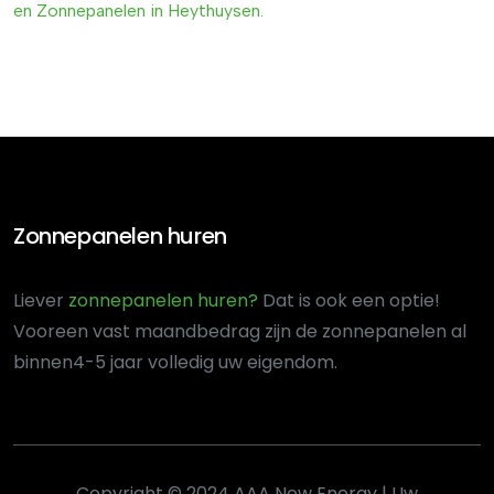
en
Zonnepanelen
in
Heythuysen
.
Zonnepanelen huren
Liever
zonnepanelen huren?
Dat is ook een optie!
Voor
een vast maandbedrag zijn de zonnepanelen al
binnen
4-5 jaar volledig uw eigendom.
Copyright © 2024 AAA New Energy | Uw