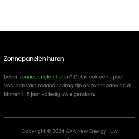
Zonnepanelen huren
Liever
zonnepanelen huren?
Dat is ook een optie!
Voor
een vast maandbedrag zijn de zonnepanelen al
binnen
4-5 jaar volledig uw eigendom.
Copyright © 2024 AAA New Energy | Uw