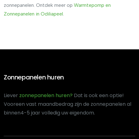
zonnepanelen. Ontdek meer op
Warmtepomp
en
Zonnepanelen
in
Odiliapeel
.
Zonnepanelen huren
Liever
zonnepanelen huren?
Dat is ook een optie!
Voor
een vast maandbedrag zijn de zonnepanelen al
binnen
4-5 jaar volledig uw eigendom.