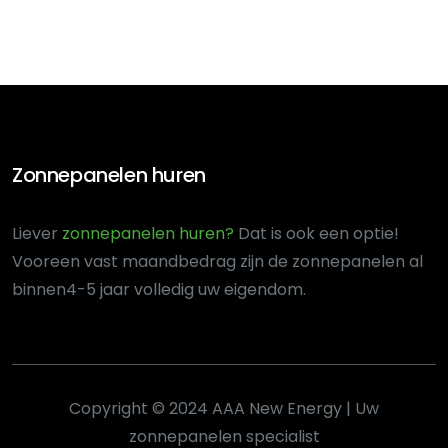
Zonnepanelen huren
Liever
zonnepanelen huren?
Dat is ook een optie!
Voor
een vast maandbedrag zijn de zonnepanelen al
binnen
4-5 jaar volledig uw eigendom.
Copyright © 2024 AAA New Energy | Uw
zonnepanelen specialist