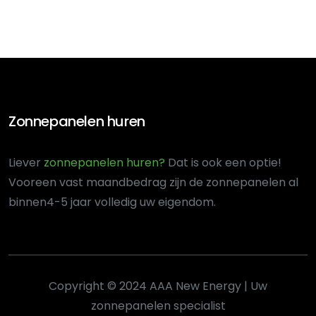
Zonnepanelen huren
Liever
zonnepanelen huren?
Dat is ook een optie!
Voor
een vast maandbedrag zijn de zonnepanelen al
binnen
4-5 jaar volledig uw eigendom.
Copyright © 2024 AAA New Energy | Uw
zonnepanelen specialist