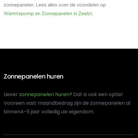
zonnepanelen. Lees alles over de voordelen op
Warmtepomp
en
Zonnepanelen
in
Zeelst
.
Zonnepanelen huren
Liever
zonnepanelen huren?
Dat is ook een optie!
Voor
een vast maandbedrag zijn de zonnepanelen al
binnen
4-5 jaar volledig uw eigendom.