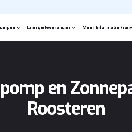
ompen
Energieleverancier
Meer Informatie Aan
omp en Zonnepa
Roosteren