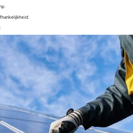
mp.
hankelijkheid.
.