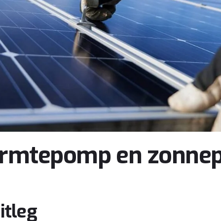
armtepomp en zonnep
itleg