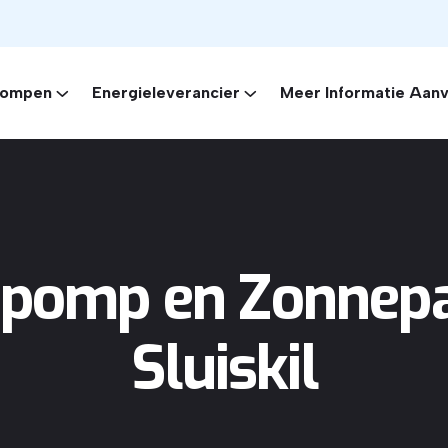
ompen
Energieleverancier
Meer Informatie Aan
omp en Zonnepa
Sluiskil