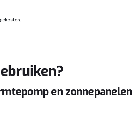
giekosten.
ebruiken?
rmtepomp en zonnepanelen