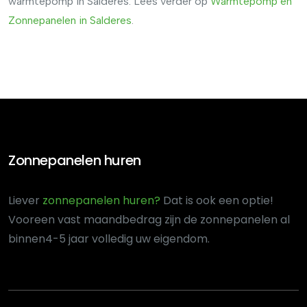
warmtepomp in Salderes. Lees verder op
Warmtepomp
en
Zonnepanelen
in
Salderes
.
Zonnepanelen huren
Liever
zonnepanelen huren?
Dat is ook een optie!
Voor
een vast maandbedrag zijn de zonnepanelen al
binnen
4-5 jaar volledig uw eigendom.