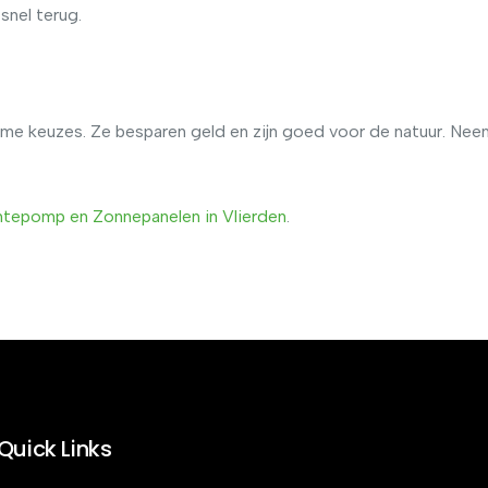
snel terug.
me keuzes. Ze besparen geld en zijn goed voor de natuur. Nee
mtepomp
en
Zonnepanelen
in
Vlierden
.
Quick Links