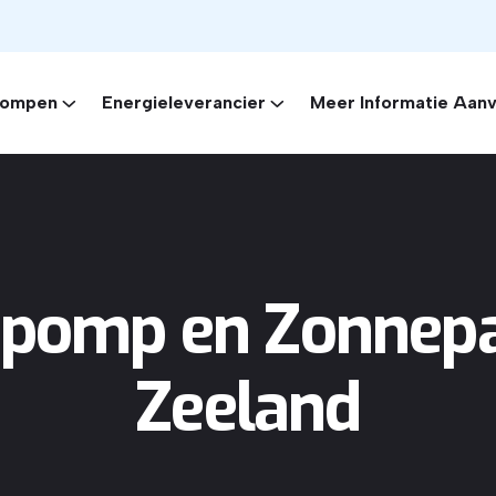
ompen
Energieleverancier
Meer Informatie Aan
omp en Zonnepa
Zeeland