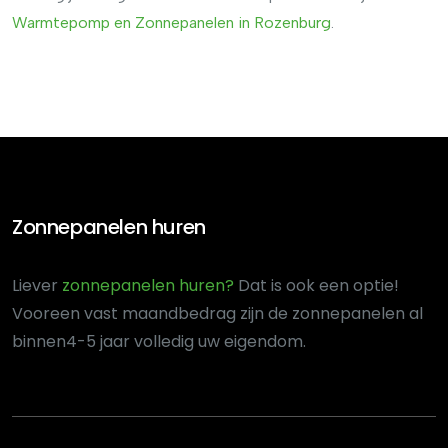
Warmtepomp
en
Zonnepanelen
in
Rozenburg
.
Zonnepanelen huren
Liever
zonnepanelen huren?
Dat is ook een optie!
Voor
een vast maandbedrag zijn de zonnepanelen al
binnen
4-5 jaar volledig uw eigendom.