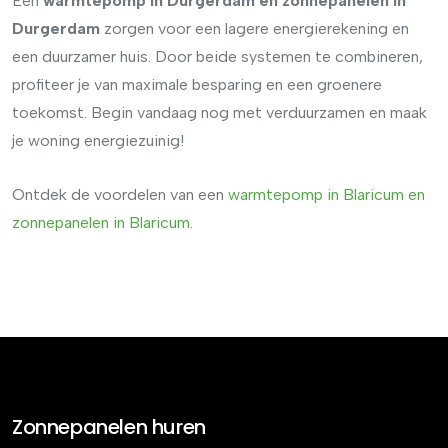
Een
warmtepomp in Durgerdam en zonnepanelen in
Durgerdam
zorgen voor een lagere energierekening en
een duurzamer huis. Door beide systemen te combineren,
profiteer je van maximale besparing en een groenere
toekomst. Begin vandaag nog met verduurzamen en maak
je woning energiezuinig!
Ontdek de voordelen van een
warmtepomp
in
Blaricum
en
zonnepanelen
in
Blaricum
.
Zonnepanelen huren