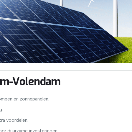
dam-Volendam
ompen en zonnepanelen.
g.
tra voordelen.
voor duurzame investeringen.