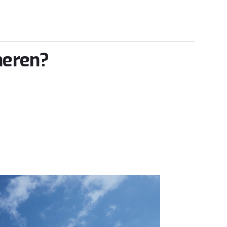
neren?