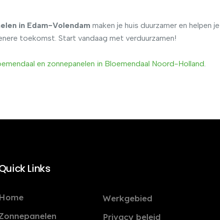
elen in Edam-Volendam
maken je huis duurzamer en helpen j
roenere toekomst. Start vandaag met verduurzamen!
oemendaal
en
zonnepanelen
in
Bloemendaal
Noord
-Holland
.
Quick Links
Home
Werkgebied
Zonnepanelen
Privacy beleid