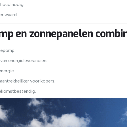
erhoud nodig.
er waard.
p en zonnepanelen combi
mtepomp.
 van energieleveranciers.
energie.
aantrekkelijker voor kopers.
toekomstbestendig.