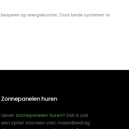
e besparen op energiekosten. Door beide systemen te
Zonnepanelen huren
Liever
zonnepanelen huren?
Dat is ook
een optie! Voor
een vast maandbedrag