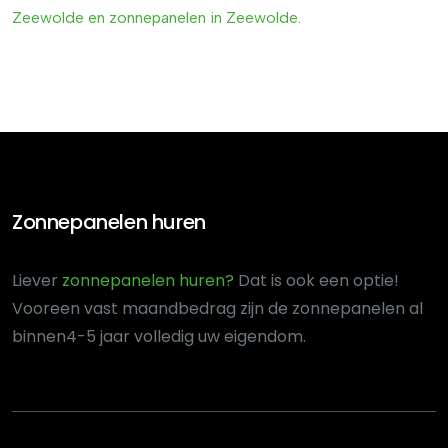
Zeewolde en zonnepanelen in Zeewolde
.
Zonnepanelen huren
Liever
zonnepanelen huren?
Dat is ook een optie!
Voor
een vast maandbedrag zijn de zonnepanelen al
binnen
4-5 jaar volledig uw eigendom.