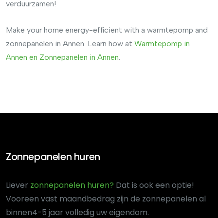
verduurzamen!
Make your home energy-efficient with a warmtepomp and
zonnepanelen in Annen. Learn how at
Warmtepomp in
Annen en Zonnepanelen in Annen
.
Zonnepanelen huren
Liever
zonnepanelen huren?
Dat is ook een optie!
Voor
een vast maandbedrag zijn de zonnepanelen al
binnen
4-5 jaar volledig uw eigendom.