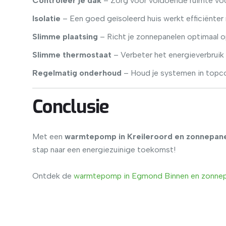
Controleer je dak
– Zorg voor voldoende ruimte voo
Isolatie
– Een goed geïsoleerd huis werkt efficiënte
Slimme plaatsing
– Richt je zonnepanelen optimaal 
Slimme thermostaat
– Verbeter het energieverbruik
Regelmatig onderhoud
– Houd je systemen in topco
Conclusie
Met een
warmtepomp in Kreileroord en zonnepanel
stap naar een energiezuinige toekomst!
Ontdek de
warmtepomp
in
Egmond
Binnen
en
zonnep