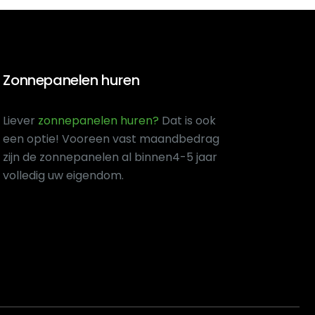
Zonnepanelen huren
Liever
zonnepanelen huren?
Dat is ook
een optie! Voor
een vast maandbedrag
zijn de zonnepanelen al binnen
4-5 jaar
volledig uw eigendom.