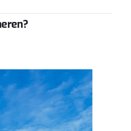
neren?