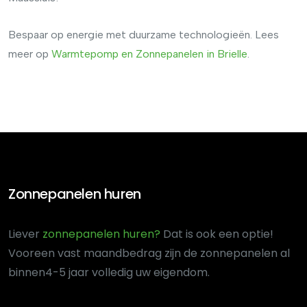
Bespaar op energie met duurzame technologieën. Lees
meer op
Warmtepomp en Zonnepanelen in Brielle
.
Zonnepanelen huren
Liever
zonnepanelen huren?
Dat is ook een optie!
Voor
een vast maandbedrag zijn de zonnepanelen al
binnen
4-5 jaar volledig uw eigendom.