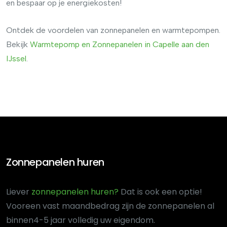
en bespaar op je energiekosten!
Ontdek de voordelen van zonnepanelen en warmtepompen.
Bekijk
Warmtepomp en Zonnepanelen in Capelle aan den
IJssel
.
Zonnepanelen huren
Liever
zonnepanelen huren?
Dat is ook een optie!
Voor
een vast maandbedrag zijn de zonnepanelen al
binnen
4-5 jaar volledig uw eigendom.