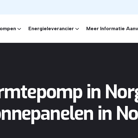
ompen
Energieleverancier
Meer Informatie Aan
mtepomp in Nor
nnepanelen in N