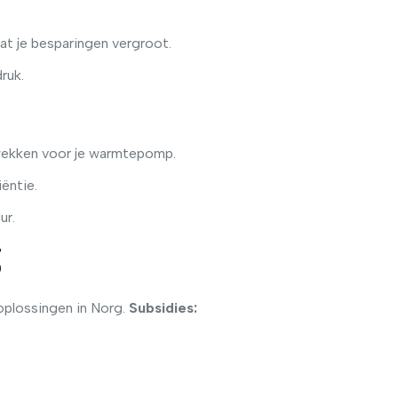
t je besparingen vergroot.
ruk.
wekken voor je warmtepomp.
iëntie.
ur.
g
oplossingen in Norg.
Subsidies: