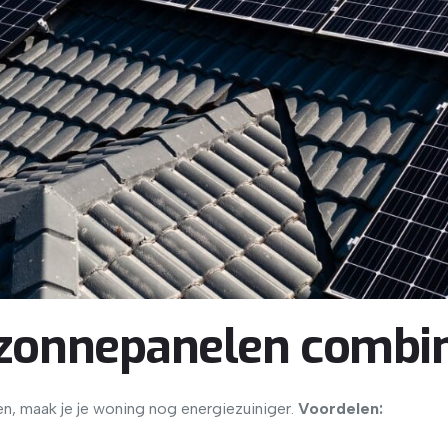
onnepanelen combin
 maak je je woning nog energiezuiniger.
Voordelen: