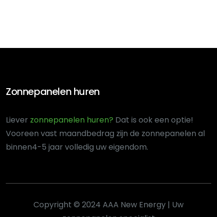
Zonnepanelen huren
Liever
zonnepanelen huren?
Dat is ook een optie!
Voor
een vast maandbedrag zijn de zonnepanelen al
binnen
4-5 jaar volledig uw eigendom.
Copyright © 2024 AAA New Energy | Uw