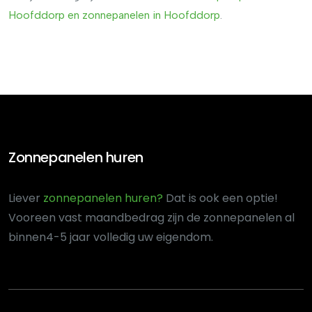
Hoofddorp
en
zonnepanelen
in
Hoofddorp
.
Zonnepanelen huren
Liever
zonnepanelen huren?
Dat is ook een optie!
Voor
een vast maandbedrag zijn de zonnepanelen al
binnen
4-5 jaar volledig uw eigendom.