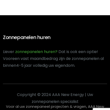
Zonnepanelen huren
Liever
zonnepanelen huren?
Dat is ook een optie!
Voor
een vast maandbedrag zijn de zonnepanelen al
binnen
4-5 jaar volledig uw eigendom.
Copyright © 2024 AAA New Energy | Uw
zonnepanelen specialist
Voor al uw zonnepaneel projecten & vragen, AAA New