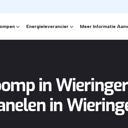
ompen
Energieleverancier
Meer Informatie Aan
mp in Wieringe
nelen in Wierin