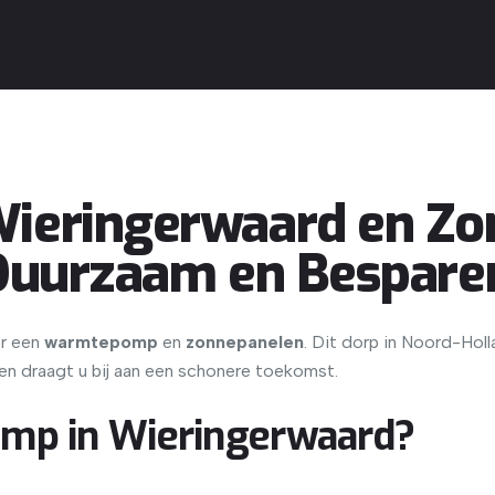
eringerwaard en Zon
Duurzaam en Bespare
or een
warmtepomp
en
zonnepanelen
. Dit dorp in Noord-Hol
n draagt u bij aan een schonere toekomst.
p in Wieringerwaard?