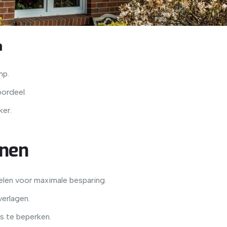
n
mp.
ordeel.
ker.
onen
en voor maximale besparing.
erlagen.
s te beperken.