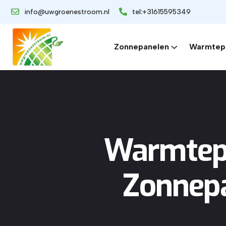
info@uwgroenestroom.nl
tel:+31615595349
Zonnepanelen
Warmtep
Warmtepo
Zonnepa