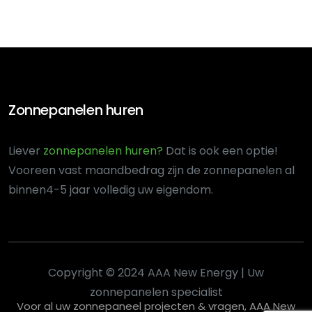
Zonnepanelen huren
Liever
zonnepanelen huren?
Dat is ook een optie!
Voor
een vast maandbedrag zijn de zonnepanelen al
binnen
4-5 jaar volledig uw eigendom.
Copyright © 2024 AAA New Energy | Uw
zonnepanelen specialist
Voor al uw zonnepaneel projecten & vragen, AAA New