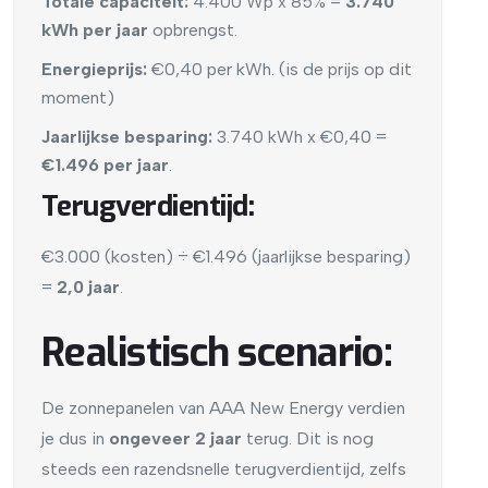
Totale capaciteit:
4.400 Wp x 85% =
3.740
kWh per jaar
opbrengst.
Energieprijs:
€0,40 per kWh. (is de prijs op dit
moment)
Jaarlijkse besparing:
3.740 kWh x €0,40 =
€1.496 per jaar
.
Terugverdientijd:
€3.000 (kosten) ÷ €1.496 (jaarlijkse besparing)
=
2,0 jaar
.
Realistisch scenario:
De zonnepanelen van AAA New Energy verdien
je dus in
ongeveer 2 jaar
terug. Dit is nog
steeds een razendsnelle terugverdientijd, zelfs