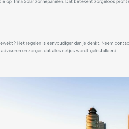
antie op Trina Solar zonnepanelen. Dat betekent zorgeloos profi
gewekt? Het regelen is eenvoudiger dan je denkt. Neem contact 
je adviseren en zorgen dat alles netjes wordt geïnstalleerd.