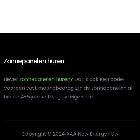
Zonnepanelen huren
Liever
zonnepanelen huren?
Dat is ook een optie!
Voor
een vast maandbedrag zijn de zonnepanelen al
binnen
4-5 jaar volledig uw eigendom.
Copyright © 2024 AAA New Energy | Uw