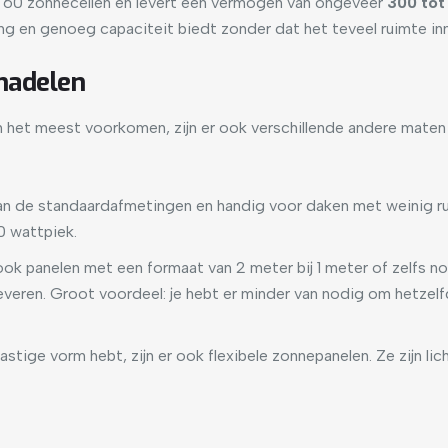
t 60 zonnecellen en levert een vermogen van ongeveer
300 tot
 en genoeg capaciteit biedt zonder dat het teveel ruimte in
nadelen
et meest voorkomen, zijn er ook verschillende andere maten b
dan de standaardafmetingen en handig voor daken met weinig r
0 wattpiek.
ook panelen met een formaat van 2 meter bij 1 meter of zelfs 
veren. Groot voordeel: je hebt er minder van nodig om hetzel
astige vorm hebt, zijn er ook flexibele zonnepanelen. Ze zijn li