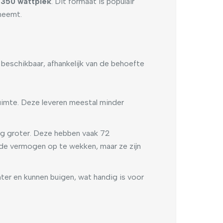
 350 wattpiek
. Dit formaat is populair
neemt.
eschikbaar, afhankelijk van de behoefte
uimte. Deze leveren meestal minder
nog groter. Deze hebben vaak 72
fde vermogen op te wekken, maar ze zijn
chter en kunnen buigen, wat handig is voor