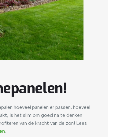
nepanelen!
epalen hoeveel panelen er passen, hoeveel
akt, is het slim om goed na te denken
ofiteren van de kracht van de zon! Lees
en
.