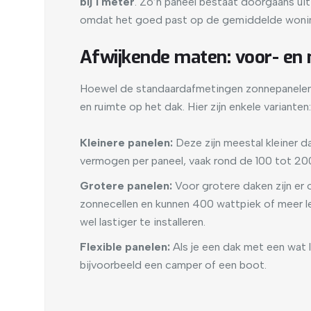
bij 1 meter
. Zo’n paneel bestaat doorgaans ui
omdat het goed past op de gemiddelde woning
Afwijkende maten: voor- en 
Hoewel de standaardafmetingen zonnepanelen h
en ruimte op het dak. Hier zijn enkele varianten:
Kleinere panelen:
Deze zijn meestal kleiner 
vermogen per paneel, vaak rond de 100 tot 20
Grotere panelen:
Voor grotere daken zijn er 
zonnecellen en kunnen 400 wattpiek of meer le
wel lastiger te installeren.
Flexible panelen:
Als je een dak met een wat l
bijvoorbeeld een camper of een boot.