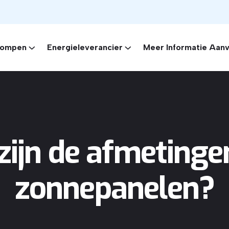
ompen
Energieleverancier
Meer Informatie Aan
zijn de afmetinge
zonnepanelen?