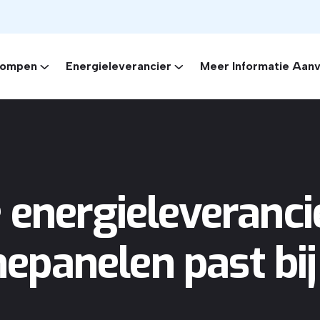
ompen
Energieleverancier
Meer Informatie Aan
 energieleveranci
epanelen past bij