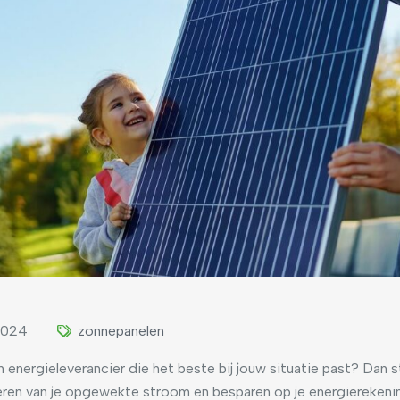
2024
zonnepanelen
energieleverancier die het beste bij jouw situatie past? Dan st
teren van je opgewekte stroom en besparen op je energierekenin