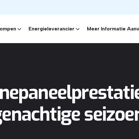
ompen
Energieleverancier
Meer Informatie Aan
nepaneelprestatie
genachtige seizoe