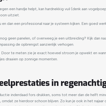
regen een handje helpt, kan hardnekkig vuil (denk aan vogelpoep
hoon uitziet.
nu en dan een professional naar je systeem kijken. Een goed we
e nog geen panelen, of overweeg je een uitbreiding? Kijk dan naa
npassing de opbrengst aanzienlijk verhogen.
: Door te meten zie je exact hoeveel stroom je opwekt en wanne
jes draaien op zonnige momenten.
elprestaties in regenachti
ctie inderdaad fors drukken, soms tot meer dan de helft min
i, omdat ze hierdoor schoon blijven. Zo kun je ook in het najaa