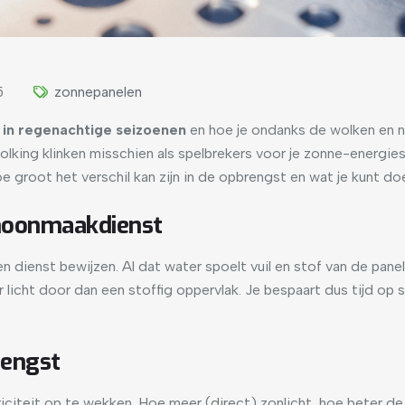
5
zonnepanelen
 in regenachtige seizoenen
en hoe je ondanks de wolken en 
lking klinken misschien als spelbrekers voor je zonne-energies
oe groot het verschil kan zijn in de opbrengst en wat je kunt do
choonmaakdienst
n dienst bewijzen. Al dat water spoelt vuil en stof van de pane
 licht door dan een stoffig oppervlak. Je bespaart dus tijd o
rengst
citeit op te wekken. Hoe meer (direct) zonlicht, hoe beter d