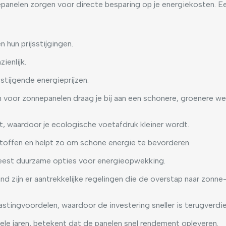
anelen zorgen voor directe besparing op je energiekosten. Eenm
n hun prijsstijgingen.
ienlijk.
tijgende energieprijzen.
 voor zonnepanelen draag je bij aan een schonere, groenere we
 waardoor je ecologische voetafdruk kleiner wordt.
dstoffen en helpt zo om schone energie te bevorderen.
eest duurzame opties voor energieopwekking.
and zijn er aantrekkelijke regelingen die de overstap naar zonne
lastingvoordelen, waardoor de investering sneller is terugverdi
kele jaren, betekent dat de panelen snel rendement opleveren.