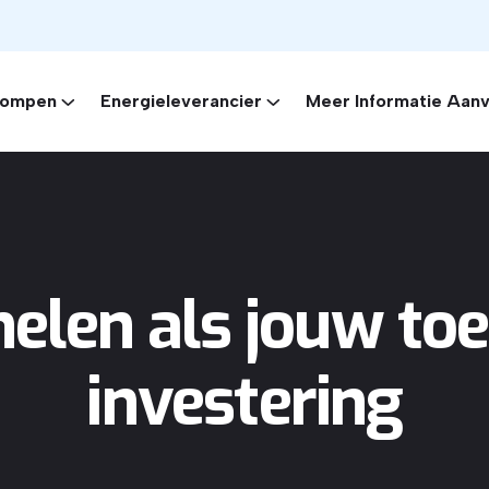
ompen
Energieleverancier
Meer Informatie Aan
elen als jouw to
investering