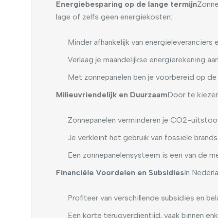
Energiebesparing op de lange termijn
Zonnep
lage of zelfs geen energiekosten:
Minder afhankelijk van energieleveranciers e
Verlaag je maandelijkse energierekening aanz
Met zonnepanelen ben je voorbereid op de s
Milieuvriendelijk en Duurzaam
Door te kiezen
Zonnepanelen verminderen je CO2-uitstoot,
Je verkleint het gebruik van fossiele bran
Een zonnepanelensysteem is een van de m
Financiële Voordelen en Subsidies
In Nederl
Profiteer van verschillende subsidies en be
Een korte terugverdientijd, vaak binnen en