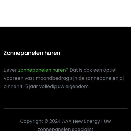
Zonnepanelen huren
Liever
zonnepanelen huren?
Dat is ook een optie!
Voor
een vast maandbedrag zijn de zonnepanelen al
binnen
4-5 jaar volledig uw eigendom.
Copyright © 2024 AAA New Energy | Uw
zonnepanelen specialist