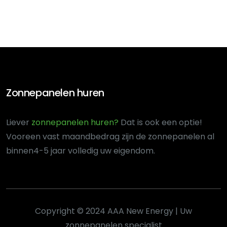
Zonnepanelen huren
Liever
zonnepanelen huren?
Dat is ook een optie!
Voor
een vast maandbedrag zijn de zonnepanelen al
binnen
4-5 jaar volledig uw eigendom.
Copyright © 2024 AAA New Energy | Uw
zonnepanelen specialist