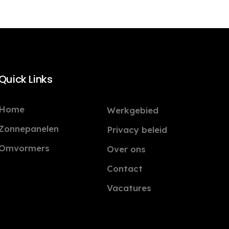
Quick Links
Home
Werkgebied
Zonnepanelen
Privacy beleid
Omvormers
Over ons
Contact
Vacatures