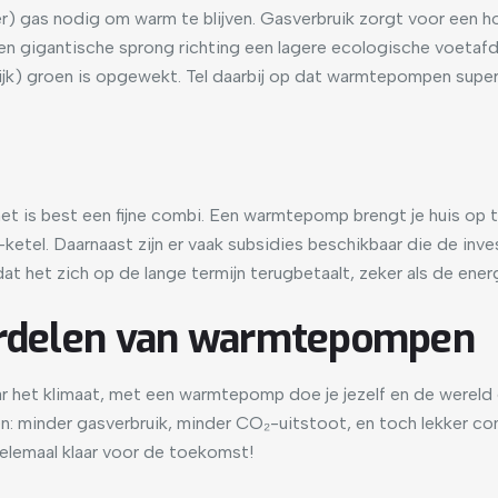
der) gas nodig om warm te blijven. Gasverbruik zorgt voor een
een gigantische sprong richting een lagere ecologische voetafd
k) groen is opgewekt. Tel daarbij op dat warmtepompen super e
et is best een fijne combi. Een warmtepomp brengt je huis op
ketel. Daarnaast zijn er vaak subsidies beschikbaar die de inve
 het zich op de lange termijn terugbetaalt, zeker als de energi
oordelen van warmtepompen
aar het klimaat, met een warmtepomp doe je jezelf en de wereld
en: minder gasverbruik, minder CO₂-uitstoot, en toch lekker c
helemaal klaar voor de toekomst!