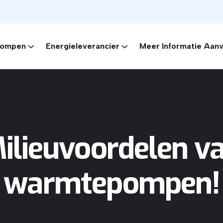
ompen
Energieleverancier
Meer Informatie Aan
ilieuvoordelen v
warmtepompen!