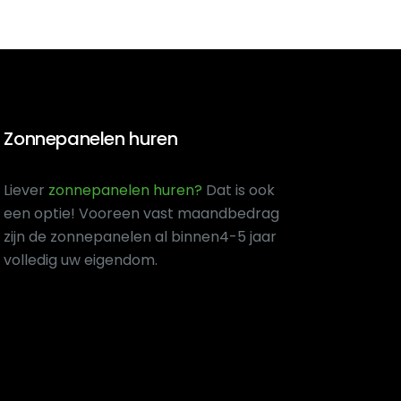
Zonnepanelen huren
Liever
zonnepanelen huren?
Dat is ook
een optie! Voor
een vast maandbedrag
zijn de zonnepanelen al binnen
4-5 jaar
volledig uw eigendom.