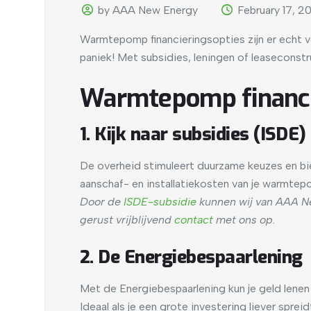
by AAA New Energy
February 17, 2
Warmtepomp financieringsopties zijn er echt 
paniek! Met subsidies, leningen of leaseconstr
Warmtepomp financi
1. Kijk naar subsidies (ISDE)
De overheid stimuleert duurzame keuzes en bie
aanschaf- en installatiekosten van je warmtepo
Door de
ISDE-subsidie
kunnen wij van AAA Ne
gerust vrijblijvend
contact
met ons op.
2. De Energiebespaarlening
Met de Energiebespaarlening kun je geld lenen
Ideaal als je een grote investering liever sprei