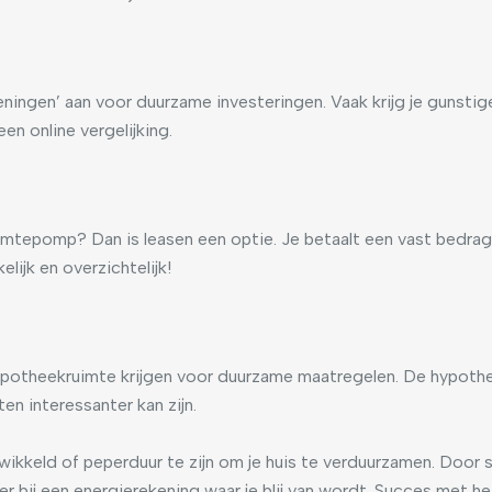
ningen’ aan voor duurzame investeringen. Vaak krijg je gunsti
een online vergelijking.
mtepomp? Dan is leasen een optie. Je betaalt een vast bedrag 
ijk en overzichtelijk!
potheekruimte krijgen voor duurzame maatregelen. De hypothee
n interessanter kan zijn.
wikkeld of peperduur te zijn om je huis te verduurzamen. Door 
 bij een energierekening waar je blij van wordt. Succes met het