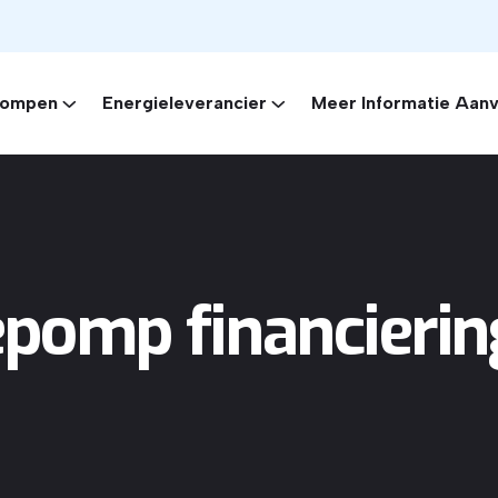
ompen
Energieleverancier
Meer Informatie Aan
omp financierin