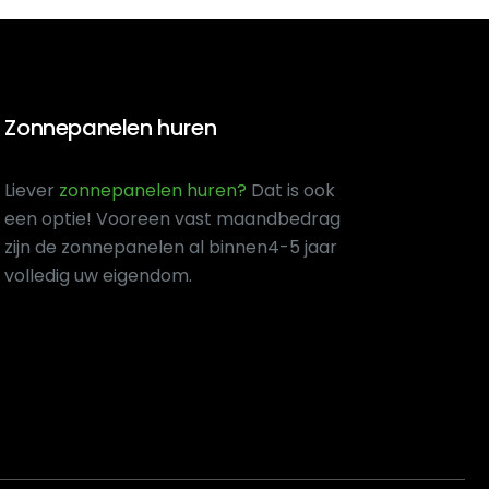
Zonnepanelen huren
Liever
zonnepanelen huren?
Dat is ook
een optie! Voor
een vast maandbedrag
zijn de zonnepanelen al binnen
4-5 jaar
volledig uw eigendom.