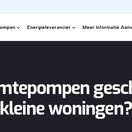
ompen
Energieleverancier
Meer Informatie Aan
rmtepompen gesch
kleine woningen